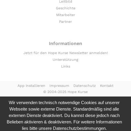
Leitbild
Geschichte
Mitarbeiter
Partner
Informationen
Jetzt für den Hope Kurse Newsletter anmelden!
Unterstützung
Links
App installieren
Impressum
Datenschutz
Kontakt
© 2004-2025 Hope Kurse
Wir verwenden technisch notwendige Cookies auf unserer
Webseite sowie externe Dienste. Standardmäßig sind alle
externen Dienste deaktiviert. Du kannst diese jedoch nach
Belieben aktivieren & deaktivieren. Für weitere Informationen
lies bitte unsere
Datenschutzbestimmungen.