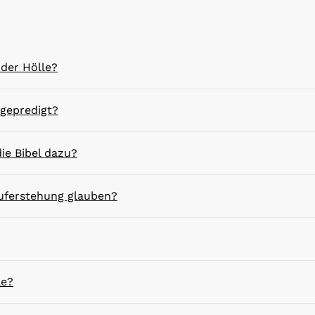
der Hölle?
 gepredigt?
ie Bibel dazu?
uferstehung glauben?
le?