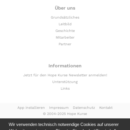
Über uns
Grundsätzliches
Leitbild
Geschichte
Mitarbeiter
Partner
Informationen
Jetzt für den Hope Kurse Newsletter anmelden!
Unterstützung
Links
App installieren
Impressum
Datenschutz
Kontakt
© 2004-2025 Hope Kurse
Wir verwenden technisch notwendige Cookies auf unserer