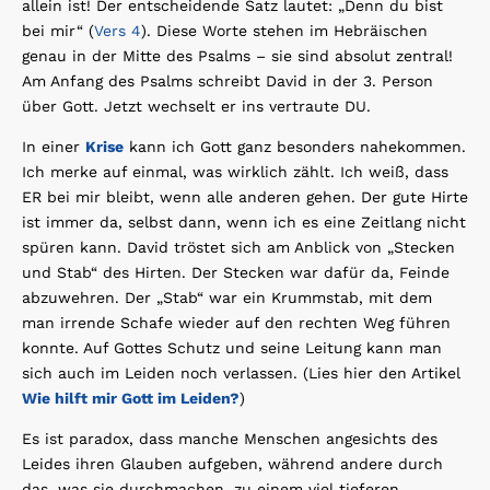
allein ist! Der entscheidende Satz lautet: „Denn du bist
bei mir“ (
Vers 4
). Diese Worte stehen im Hebräischen
genau in der Mitte des Psalms – sie sind absolut zentral!
Am Anfang des Psalms schreibt David in der 3. Person
über Gott. Jetzt wechselt er ins vertraute DU.
In einer
Krise
kann ich Gott ganz besonders nahekommen.
Ich merke auf einmal, was wirklich zählt. Ich weiß, dass
ER bei mir bleibt, wenn alle anderen gehen. Der gute Hirte
ist immer da, selbst dann, wenn ich es eine Zeitlang nicht
spüren kann. David tröstet sich am Anblick von „Stecken
und Stab“ des Hirten. Der Stecken war dafür da, Feinde
abzuwehren. Der „Stab“ war ein Krummstab, mit dem
man irrende Schafe wieder auf den rechten Weg führen
konnte. Auf Gottes Schutz und seine Leitung kann man
sich auch im Leiden noch verlassen. (Lies hier den Artikel
Wie hilft mir Gott im Leiden?
)
Es ist paradox, dass manche Menschen angesichts des
Leides ihren Glauben aufgeben, während andere durch
das, was sie durchmachen, zu einem viel tieferen