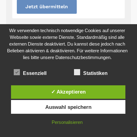
Jetzt übermitteln
Wir verwenden technisch notwendige Cookies auf unserer
Webseite sowie externe Dienste. Standardmäßig sind alle
externen Dienste deaktiviert. Du kannst diese jedoch nach
Kennst du schon unser unverbindliches und
kostenloses Kursangebot?
Belieben aktivieren & deaktivieren. Für weitere Informationen
Klicke hier, um auf unsere Kursübersicht zu
lies bitte unsere
Datenschutzbestimmungen.
gelangen
Essenziell
Statistiken
Zur Liste aller Fragen
✓ Akzeptieren
Auswahl speichern
Personalisieren