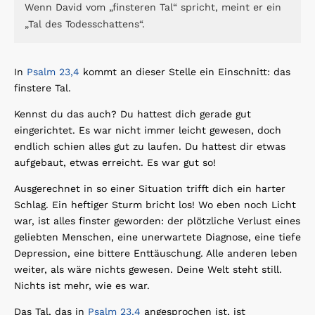
Wenn David vom „finsteren Tal“ spricht, meint er ein
„Tal des Todesschattens“.
In
Psalm 23,4
kommt an dieser Stelle ein Einschnitt: das
finstere Tal.
Kennst du das auch? Du hattest dich gerade gut
eingerichtet. Es war nicht immer leicht gewesen, doch
endlich schien alles gut zu laufen. Du hattest dir etwas
aufgebaut, etwas erreicht. Es war gut so!
Ausgerechnet in so einer Situation trifft dich ein harter
Schlag. Ein heftiger Sturm bricht los! Wo eben noch Licht
war, ist alles finster geworden: der plötzliche Verlust eines
geliebten Menschen, eine unerwartete Diagnose, eine tiefe
Depression, eine bittere Enttäuschung. Alle anderen leben
weiter, als wäre nichts gewesen. Deine Welt steht still.
Nichts ist mehr, wie es war.
Das Tal, das in
Psalm 23,4
angesprochen ist, ist