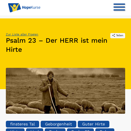
Zur Liste aller Fragen
Teilen
Psalm 23 – Der HERR ist mein
Hirte
finsteres Tal
Geborgenheit
Guter Hirte