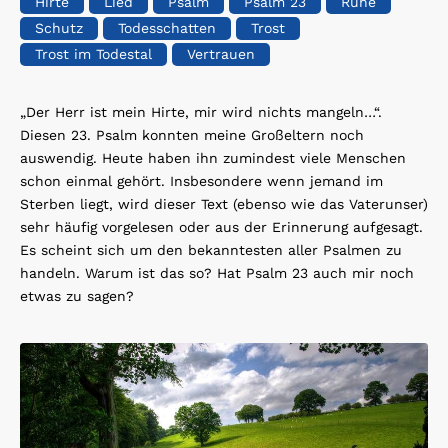
Hirte
Lied
Psalm
Psalm 23
Ruhe
Schutz
Todesschatten
Trost
Trost im Todestal
Vertrauen
„Der Herr ist mein Hirte, mir wird nichts mangeln…“.
Diesen 23. Psalm konnten meine Großeltern noch
auswendig. Heute haben ihn zumindest viele Menschen
schon einmal gehört. Insbesondere wenn jemand im
Sterben liegt, wird dieser Text (ebenso wie das Vaterunser)
sehr häufig vorgelesen oder aus der Erinnerung aufgesagt.
Es scheint sich um den bekanntesten aller Psalmen zu
handeln. Warum ist das so? Hat Psalm 23 auch mir noch
etwas zu sagen?