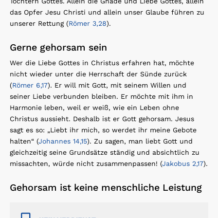
Töchtern Gottes. Allein die Gnade und Liebe Gottes, allein
das Opfer Jesu Christi und allein unser Glaube führen zu
unserer Rettung (
Römer 3,28
).
Gerne gehorsam sein
Wer die Liebe Gottes in Christus erfahren hat, möchte
nicht wieder unter die Herrschaft der Sünde zurück
(
Römer 6,17
). Er will mit Gott, mit seinem Willen und
seiner Liebe verbunden bleiben. Er möchte mit ihm in
Harmonie leben, weil er weiß, wie ein Leben ohne
Christus aussieht. Deshalb ist er Gott gehorsam. Jesus
sagt es so: „Liebt ihr mich, so werdet ihr meine Gebote
halten“ (
Johannes 14,15
). Zu sagen, man liebt Gott und
gleichzeitig seine Grundsätze ständig und absichtlich zu
missachten, würde nicht zusammenpassen! (
Jakobus 2,17
).
Gehorsam ist keine menschliche Leistung