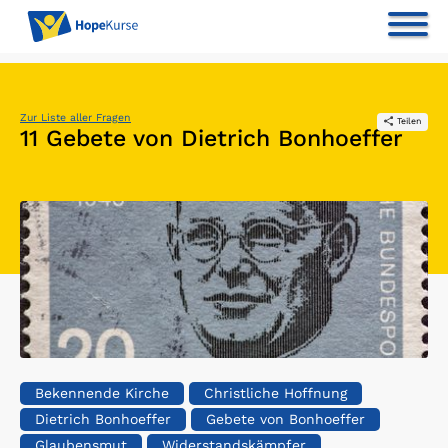
Zur Liste aller Fragen
Teilen
11 Gebete von Dietrich Bonhoeffer
Bekennende Kirche
Christliche Hoffnung
Dietrich Bonhoeffer
Gebete von Bonhoeffer
Glaubensmut
Widerstandskämpfer