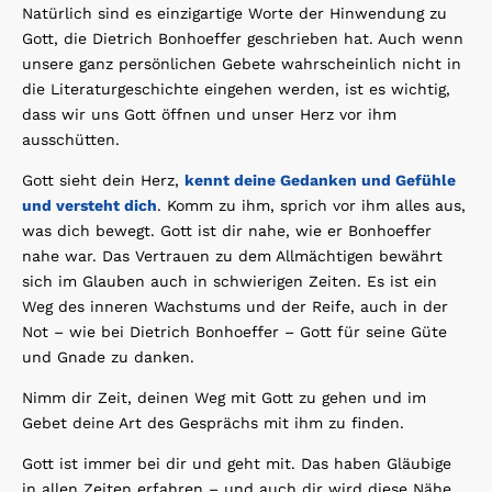
Natürlich sind es einzigartige Worte der Hinwendung zu
Gott, die Dietrich Bonhoeffer geschrieben hat. Auch wenn
unsere ganz persönlichen Gebete wahrscheinlich nicht in
die Literaturgeschichte eingehen werden, ist es wichtig,
dass wir uns Gott öffnen und unser Herz vor ihm
ausschütten.
Gott sieht dein Herz,
kennt deine Gedanken und Gefühle
und versteht dich
. Komm zu ihm, sprich vor ihm alles aus,
was dich bewegt. Gott ist dir nahe, wie er Bonhoeffer
nahe war. Das Vertrauen zu dem Allmächtigen bewährt
sich im Glauben auch in schwierigen Zeiten. Es ist ein
Weg des inneren Wachstums und der Reife, auch in der
Not – wie bei Dietrich Bonhoeffer – Gott für seine Güte
und Gnade zu danken.
Nimm dir Zeit, deinen Weg mit Gott zu gehen und im
Gebet deine Art des Gesprächs mit ihm zu finden.
Gott ist immer bei dir und geht mit. Das haben Gläubige
in allen Zeiten erfahren – und auch dir wird diese Nähe