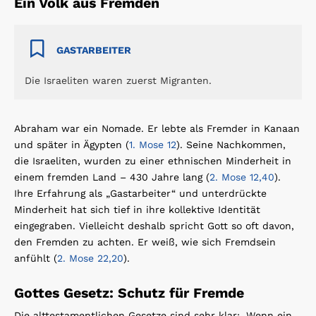
Ein Volk aus Fremden
GASTARBEITER
Die Israeliten waren zuerst Migranten.
Abraham war ein Nomade. Er lebte als Fremder in Kanaan
und später in Ägypten (
1. Mose 12
). Seine Nachkommen,
die Israeliten, wurden zu einer ethnischen Minderheit in
einem fremden Land – 430 Jahre lang (
2. Mose 12,40
).
Ihre Erfahrung als „Gastarbeiter“ und unterdrückte
Minderheit hat sich tief in ihre kollektive Identität
eingegraben. Vielleicht deshalb spricht Gott so oft davon,
den Fremden zu achten. Er weiß, wie sich Fremdsein
anfühlt (
2. Mose 22,20
).
Gottes Gesetz: Schutz für Fremde
Die alttestamentlichen Gesetze sind sehr klar: „Wenn ein