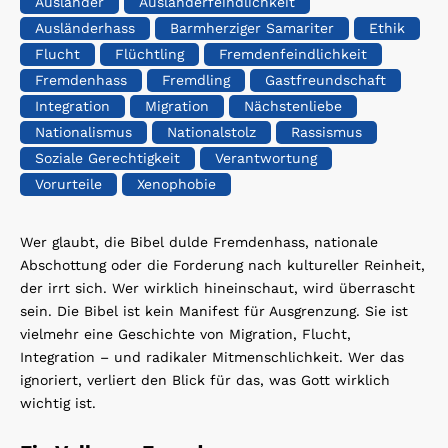
Ausländer
Ausländerfeindlichkeit
Ausländerhass
Barmherziger Samariter
Ethik
Flucht
Flüchtling
Fremdenfeindlichkeit
Fremdenhass
Fremdling
Gastfreundschaft
Integration
Migration
Nächstenliebe
Nationalismus
Nationalstolz
Rassismus
Soziale Gerechtigkeit
Verantwortung
Vorurteile
Xenophobie
Wer glaubt, die Bibel dulde Fremdenhass, nationale
Abschottung oder die Forderung nach kultureller Reinheit,
der irrt sich. Wer wirklich hineinschaut, wird überrascht
sein. Die Bibel ist kein Manifest für Ausgrenzung. Sie ist
vielmehr eine Geschichte von Migration, Flucht,
Integration – und radikaler Mitmenschlichkeit. Wer das
ignoriert, verliert den Blick für das, was Gott wirklich
wichtig ist.