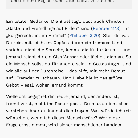
bestimmten Region oder Nationalität zu suchen.
Ein letzter Gedanke: Die Bibel sagt, dass auch Christen
„Gäste und Fremdlinge auf Erden“ sind (
Hebräer 11,13
). Ihr
„Bürgerrecht ist im Himmel“ (
Philipper 3,20
). Stell dir vor:
Du reist mit leichtem Gepäck durch ein fremdes Land,
sprichst nicht die Sprache, kennst die Kultur kaum – und
jemand reicht dir ein Glas Wasser oder lächelt dich an. So
ein Mensch sollst du für andere sein. In Gottes Augen sind
wir alle auf der Durchreise – das hilft, mit mehr Demut
auf „Fremde“ zu schauen. Und Liebe bleibt das größte
Gebot – egal, woher jemand kommt.
Vielleicht begegnet dir heute jemand, der anders ist,
fremd wirkt, nicht ins Raster passt. Du musst nicht alles
verstehen. Aber du kannst dich fragen: Was würde ich mir
wünschen, wenn ich dieser Mensch wäre? Wer diese
Frage ernst nimmt, wird sicher menschlicher handeln.