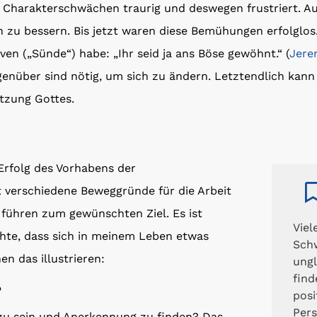
d Charakterschwächen traurig und deswegen frustriert. A
h zu bessern. Bis jetzt waren diese Bemühungen erfolglos.
en („Sünde“) habe: „Ihr seid ja ans Böse gewöhnt.“ (
Jere
genüber sind nötig, um sich zu ändern. Letztendlich kann 
tzung Gottes.
Erfolg des Vorhabens der
t verschiedene Beweggründe für die Arbeit
e führen zum gewünschten Ziel. Es ist
Viel
te, dass sich in meinem Leben etwas
Sch
en das illustrieren:
ungl
find
?
posi
Pers
 zu sein und Anerkennung zu finden? Das