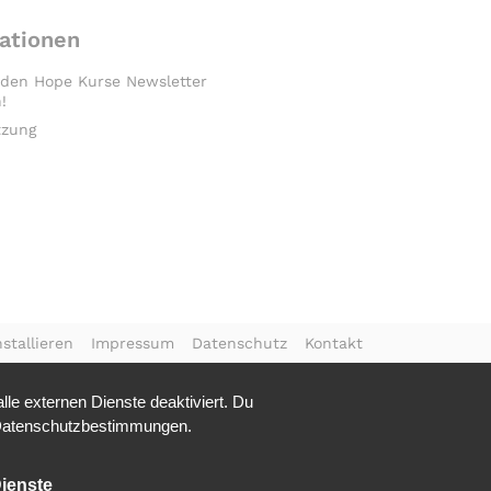
ationen
 den Hope Kurse Newsletter
!
tzung
stallieren
Impressum
Datenschutz
Kontakt
le externen Dienste deaktiviert. Du
atenschutzbestimmungen.
ienste