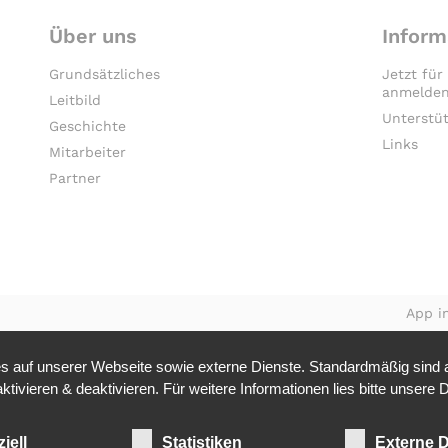
Über uns
Inform
Grundsätzliches
Jetzt für
anmelden
Leitbild
Unterstü
Geschichte
Links
Mitarbeiter
Partner
App in
 auf unserer Webseite sowie externe Dienste. Standardmäßig sind al
tivieren & deaktivieren. Für weitere Informationen lies bitte unsere
D
iell
Statistiken
Externe D