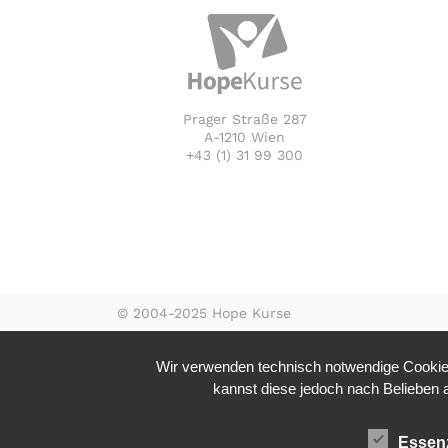
Prager Straße 287
A-1210 Wien
+43 (1) 31 99 300
© 2004-2025 Hope Kurse
Wir verwenden technisch notwendige Cookies
kannst diese jedoch nach Belieben ak
Essenz