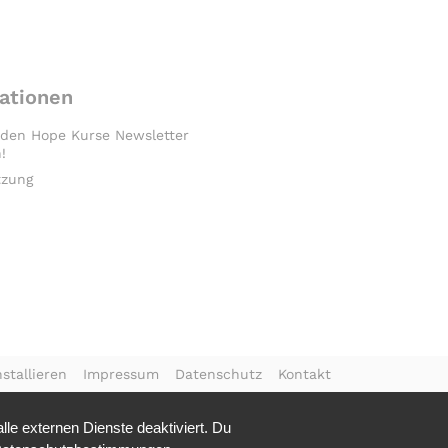
ationen
 den Hope Kurse Newsletter
!
tzung
stallieren
Impressum
Datenschutz
Kontakt
le externen Dienste deaktiviert. Du