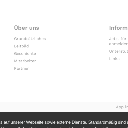
Über uns
Inform
Grundsätzliches
Jetzt für
anmelden
Leitbild
Unterstü
Geschichte
Links
Mitarbeiter
Partner
App in
 auf unserer Webseite sowie externe Dienste. Standardmäßig sind al