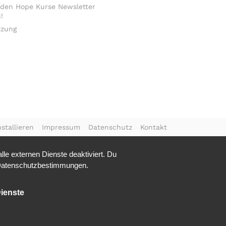
 den Hope Kurse Newsletter
!
tzung
stallieren
Impressum
Datenschutz
Kontakt
le externen Dienste deaktiviert. Du
atenschutzbestimmungen.
ienste