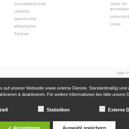
Grundsätzliches
Jetzt für
anmelden
Leitbild
Unterstü
Geschichte
Links
Mitarbeiter
Partner
App in
 auf unserer Webseite sowie externe Dienste. Standardmäßig sind al
tivieren & deaktivieren. Für weitere Informationen lies bitte unsere
D
iell
Statistiken
Externe D
✓ Akzeptieren
Auswahl speichern