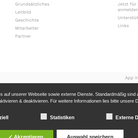
Grundsätzliches
Jetzt für
anmelden
Leitbild
Unterstü
Geschichte
Links
Mitarbeiter
Partner
App in
 auf unserer Webseite sowie externe Dienste. Standardmäßig sind al
tivieren & deaktivieren. Für weitere Informationen lies bitte unsere
D
iell
Statistiken
Externe D
✓ Akzeptieren
Auswahl speichern