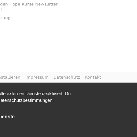
 den Hope Kurse Newsletter
!
tzung
stallieren
Impressum
Datenschutz
Kontakt
le externen Dienste deaktiviert. Du
atenschutzbestimmungen.
ienste