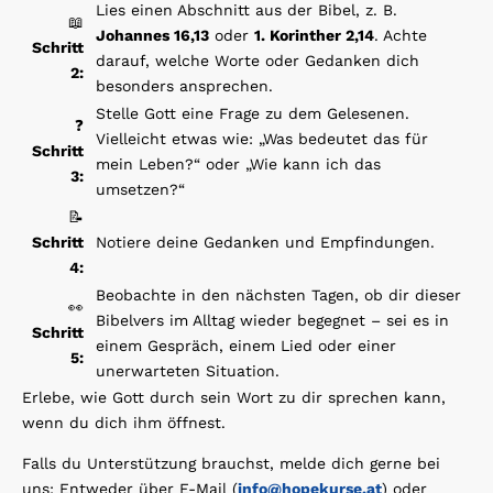
Lies einen Abschnitt aus der Bibel, z. B.
📖
Johannes 16,13
oder
1. Korinther 2,14
. Achte
Schritt
darauf, welche Worte oder Gedanken dich
2:
besonders ansprechen.
Stelle Gott eine Frage zu dem Gelesenen.
❓
Vielleicht etwas wie: „Was bedeutet das für
Schritt
mein Leben?“ oder „Wie kann ich das
3:
umsetzen?“
📝
Schritt
Notiere deine Gedanken und Empfindungen.
4:
Beobachte in den nächsten Tagen, ob dir dieser
👀
Bibelvers im Alltag wieder begegnet – sei es in
Schritt
einem Gespräch, einem Lied oder einer
5:
unerwarteten Situation.
Erlebe, wie Gott durch sein Wort zu dir sprechen kann,
wenn du dich ihm öffnest.
Falls du Unterstützung brauchst, melde dich gerne bei
uns: Entweder über E-Mail (
info@hopekurse.at
) oder