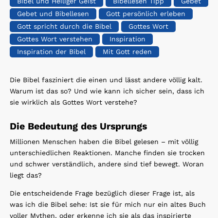
Bibel und Heiliger Geist
Bibellesen Tipp
Gebet
Gebet und Bibellesen
Gott persönlich erleben
Gott spricht durch die Bibel
Gottes Wort
Gottes Wort verstehen
Inspiration
Inspiration der Bibel
Mit Gott reden
Die Bibel fasziniert die einen und lässt andere völlig kalt.
Warum ist das so? Und wie kann ich sicher sein, dass ich
sie wirklich als Gottes Wort verstehe?
Die Bedeutung des Ursprungs
Millionen Menschen haben die Bibel gelesen – mit völlig
unterschiedlichen Reaktionen. Manche finden sie trocken
und schwer verständlich, andere sind tief bewegt. Woran
liegt das?
Die entscheidende Frage bezüglich dieser Frage ist, als
was ich die Bibel sehe: Ist sie für mich nur ein altes Buch
voller Mythen, oder erkenne ich sie als das inspirierte