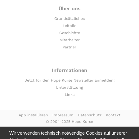
Über uns
Grundsätzliches
Leitbild
Geschichte
Mitarbeiter
Partner
Informationen
Jetzt für den Hope Kurse Newsletter anmelden!
Unterstützung
Links
App installieren
Impressum
Datenschutz
Kontakt
© 2004-2025 Hope Kurse
Wir verwenden technisch notwendige Cookies auf unserer