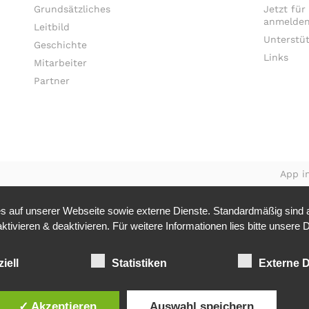
Grundsätzliches
Jetzt für
anmelden
Leitbild
Unterstü
Geschichte
Links
Mitarbeiter
Partner
App in
 auf unserer Webseite sowie externe Dienste. Standardmäßig sind al
tivieren & deaktivieren. Für weitere Informationen lies bitte unsere
D
iell
Statistiken
Externe D
✓ Akzeptieren
Auswahl speichern