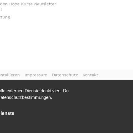
 den Hope Kurse Newsletter
!
tzung
stallieren
Impressum
Datenschutz
Kontakt
le externen Dienste deaktiviert. Du
atenschutzbestimmungen.
ienste