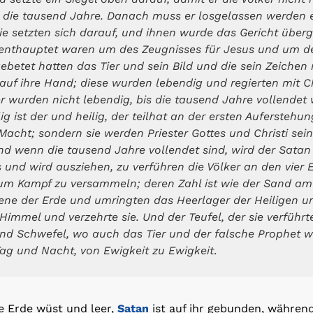
 die tausend Jahre. Danach muss er losgelassen werden ei
e setzten sich darauf, und ihnen wurde das Gericht überg
e enthauptet waren um des Zeugnisses für Jesus und um de
gebetet hatten das Tier und sein Bild und die sein Zeich
 auf ihre Hand; diese wurden lebendig und regierten mit C
 wurden nicht lebendig, bis die tausend Jahre vollendet w
ig ist der und heilig, der teilhat an der ersten Auferstehun
Macht; sondern sie werden Priester Gottes und Christi sei
nd wenn die tausend Jahre vollendet sind, wird der Sata
 und wird ausziehen, zu verführen die Völker an den vier
um Kampf zu versammeln; deren Zahl ist wie der Sand am 
ene der Erde und umringten das Heerlager der Heiligen un
 Himmel und verzehrte sie. Und der Teufel, der sie verführ
und Schwefel, wo auch das Tier und der falsche Prophet 
ag und Nacht, von Ewigkeit zu Ewigkeit
.
e Erde wüst und leer,
Satan
ist auf ihr gebunden, währen