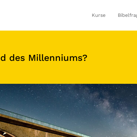
Kurse
Bibelfr
d des Millenniums?