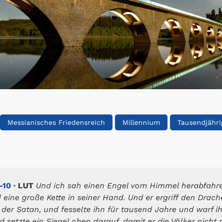
Messianisches Friedensreich
Millennium
Tausendjähri
-10
· LUT
Und ich sah einen Engel vom Himmel herabfahren
ine große Kette in seiner Hand. Und er ergriff den Drach
d der Satan, und fesselte ihn für tausend Jahre und warf 
d setzte ein Siegel oben darauf, damit er die Völker nicht 