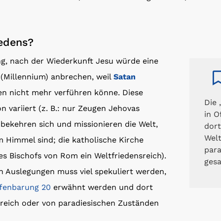
iedens?
ng, nach der Wiederkunft Jesu würde eine
 (Millennium) anbrechen, weil
Satan
n nicht mehr verführen könne. Diese
Die 
n variiert (z. B.: nur Zeugen Jehovas
in O
 bekehren sich und missionieren die Welt,
dort
Welt
 Himmel sind; die katholische Kirche
para
es Bischofs von Rom ein Weltfriedensreich).
gesa
en Auslegungen muss viel spekuliert werden,
fenbarung 20
erwähnt werden und dort
sreich oder von paradiesischen Zuständen