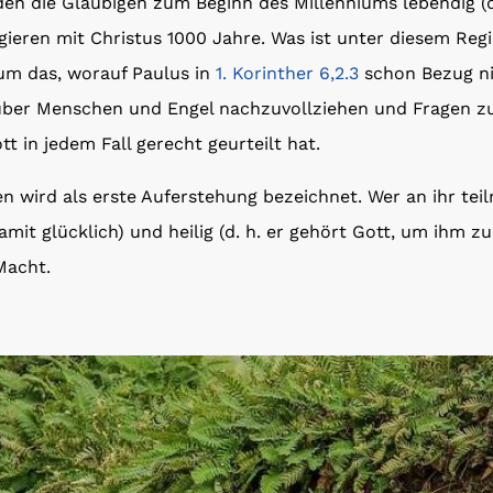
en die Gläubigen zum Beginn des Millenniums lebendig (d
gieren mit Christus 1000 Jahre. Was ist unter diesem Reg
 um das, worauf Paulus in
1. Korinther 6,2.3
schon Bezug ni
über Menschen und Engel nachzuvollziehen und Fragen zu 
t in jedem Fall gerecht geurteilt hat.
n wird als erste Auferstehung bezeichnet. Wer an ihr teil
damit glücklich) und heilig (d. h. er gehört Gott, um ihm zu
Macht.