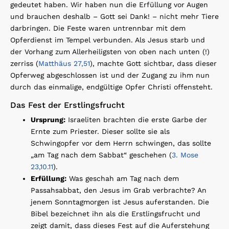
gedeutet haben. Wir haben nun die Erfüllung vor Augen
und brauchen deshalb – Gott sei Dank! – nicht mehr Tiere
darbringen. Die Feste waren untrennbar mit dem
Opferdienst im Tempel verbunden. Als Jesus starb und
der Vorhang zum Allerheiligsten von oben nach unten (!)
zerriss (
Matthäus 27,51
), machte Gott sichtbar, dass dieser
Opferweg abgeschlossen ist und der Zugang zu ihm nun
durch das einmalige, endgültige Opfer Christi offensteht.
Das Fest der Erstlingsfrucht
Ursprung:
Israeliten brachten die erste Garbe der
Ernte zum Priester. Dieser sollte sie als
Schwingopfer vor dem Herrn schwingen, das sollte
„am Tag nach dem Sabbat“ geschehen (
3. Mose
23,10.11
).
Erfüllung:
Was geschah am Tag nach dem
Passahsabbat, den Jesus im Grab verbrachte? An
jenem Sonntagmorgen ist Jesus auferstanden. Die
Bibel bezeichnet ihn als die Erstlingsfrucht und
zeigt damit, dass dieses Fest auf die Auferstehung