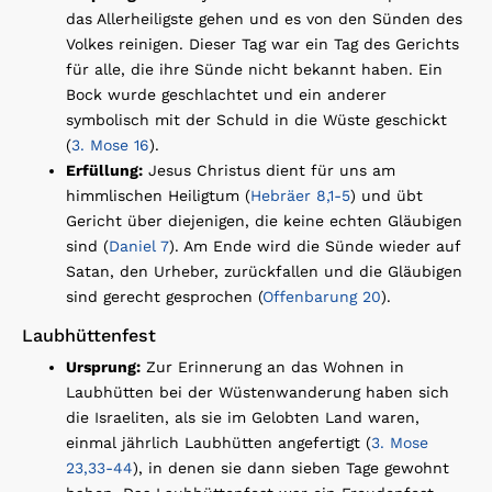
das Allerheiligste gehen und es von den Sünden des
Volkes reinigen. Dieser Tag war ein Tag des Gerichts
für alle, die ihre Sünde nicht bekannt haben. Ein
Bock wurde geschlachtet und ein anderer
symbolisch mit der Schuld in die Wüste geschickt
(
3. Mose 16
).
Erfüllung:
Jesus Christus dient für uns am
himmlischen Heiligtum (
Hebräer 8,1-5
) und übt
Gericht über diejenigen, die keine echten Gläubigen
sind (
Daniel 7
). Am Ende wird die Sünde wieder auf
Satan, den Urheber, zurückfallen und die Gläubigen
sind gerecht gesprochen (
Offenbarung 20
).
Laubhüttenfest
Ursprung:
Zur Erinnerung an das Wohnen in
Laubhütten bei der Wüstenwanderung haben sich
die Israeliten, als sie im Gelobten Land waren,
einmal jährlich Laubhütten angefertigt (
3. Mose
23,33-44
), in denen sie dann sieben Tage gewohnt