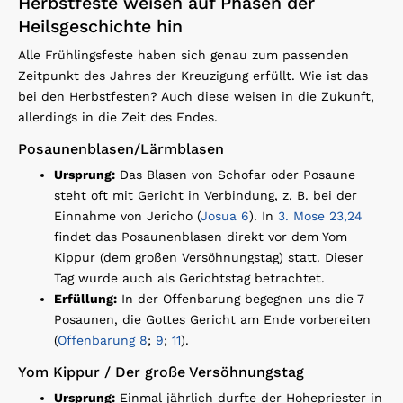
Herbstfeste weisen auf Phasen der
Heilsgeschichte hin
Alle Frühlingsfeste haben sich genau zum passenden
Zeitpunkt des Jahres der Kreuzigung erfüllt. Wie ist das
bei den Herbstfesten? Auch diese weisen in die Zukunft,
allerdings in die Zeit des Endes.
Posaunenblasen/Lärmblasen
Ursprung:
Das Blasen von Schofar oder Posaune
steht oft mit Gericht in Verbindung, z. B. bei der
Einnahme von Jericho (
Josua 6
). In
3. Mose 23,24
findet das Posaunenblasen direkt vor dem Yom
Kippur (dem großen Versöhnungstag) statt. Dieser
Tag wurde auch als Gerichtstag betrachtet.
Erfüllung:
In der Offenbarung begegnen uns die 7
Posaunen, die Gottes Gericht am Ende vorbereiten
(
Offenbarung 8
;
9
;
11
).
Yom Kippur / Der große Versöhnungstag
Ursprung:
Einmal jährlich durfte der Hohepriester in