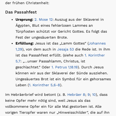
der frühen Christenheit:
Das Passahfest
Ursprung:
2. Mose 12
: Auszug aus der Sklaverei in
Ägypten, Blut eines fehlerlosen Lammes an
Türpfosten schützt vor Gericht Gottes. Es folgt das
Fest der ungesäuerten Brote.
Erfüllung:
Jesus ist das „Lamm Gottes“ (
Johannes
1,29
), von dem auch in
Jesaja 53
die Rede ist. In ihm
ist das Passahfest erfüllt. (siehe auch
1. Korinther
5,7
: „…unser Passahlamm, Christus, ist
geschlachtet.“ Oder
1. Petrus 1,18.19
). Durch Jesus
können wir aus der Sklaverei der Sünde ausziehen.
Ungesäuertes Brot ist ein Symbol für ein gehorsames
Leben (
1. Korinther 5,6-8
).
Im Hebräerbrief wird betont (z. B.
Hebräer 8
;
9
;
10
), dass
keine Opfer mehr nötig sind, weil Jesus als das
vollkommene Opfer ein für alle Mal gestorben ist. Alle
vorigen Tieropfer waren nur „Hinweisschilder“, die auf ihn