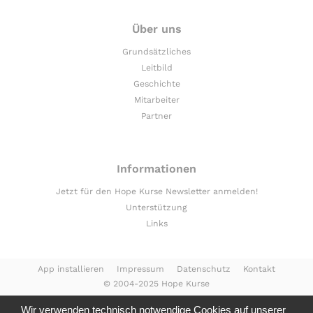
Über uns
Grundsätzliches
Leitbild
Geschichte
Mitarbeiter
Partner
Informationen
Jetzt für den Hope Kurse Newsletter anmelden!
Unterstützung
Links
App installieren
Impressum
Datenschutz
Kontakt
© 2004-2025 Hope Kurse
Wir verwenden technisch notwendige Cookies auf unserer