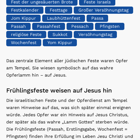
Fest der ungesäuerten Brote
Feste Israels
Festkalender
Festtage
Großer Versöhnungstag
Jom Kippur
Laubhüttenfest
Passa
Passah
Passahfest
Pessach
Pfingsten
religiöse Feste
Sukkot
Versöhnungstag
Wochenfest
Yom Kippur
Das zentrale Element aller jüdischen Feste waren Opfer
am Tempel. Sie wiesen symbolisch auf das wahre
Opferlamm hin – auf Jesus.
Frühlingsfeste weisen auf Jesus hin
Die israelitischen Feste und der Opferdienst am Tempel
waren Hinweise auf das, was sich später einmal ereignen
würde. Jedes Opfer war ein Hinweis auf Jesus Christus,
der später als das wahre „Lamm Gottes“ sterben würde.
Die Frühlingsfeste (Passah, Erstlingsgabe, Wochenfest =
Pfingsten) finden ihre Erfüllung im Leben Jesu Christi und