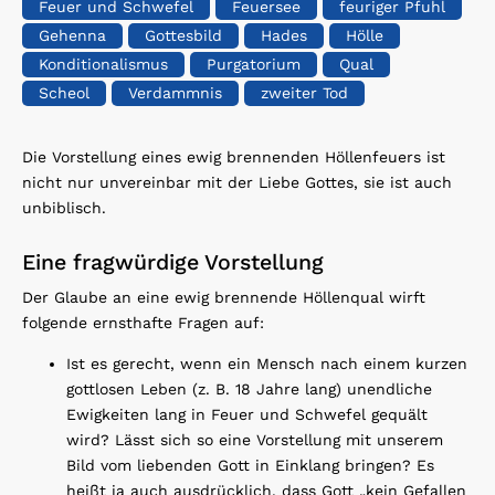
Feuer und Schwefel
Feuersee
feuriger Pfuhl
Gehenna
Gottesbild
Hades
Hölle
Konditionalismus
Purgatorium
Qual
Scheol
Verdammnis
zweiter Tod
Die Vorstellung eines ewig brennenden Höllenfeuers ist
nicht nur unvereinbar mit der Liebe Gottes, sie ist auch
unbiblisch.
Eine fragwürdige Vorstellung
Der Glaube an eine ewig brennende Höllenqual wirft
folgende ernsthafte Fragen auf:
Ist es gerecht, wenn ein Mensch nach einem kurzen
gottlosen Leben (z. B. 18 Jahre lang) unendliche
Ewigkeiten lang in Feuer und Schwefel gequält
wird? Lässt sich so eine Vorstellung mit unserem
Bild vom liebenden Gott in Einklang bringen? Es
heißt ja auch ausdrücklich, dass Gott „kein Gefallen