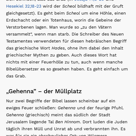
Hesekiel 32,18-23
wird der
Scheol
bildhaft mit der Gruft
gleichgesetzt). Es geht beim
Scheol
um eine Höhle, einen
Erdschacht oder ein Totenhaus, worin die Gebeine der
Verstorbenen lagen. Man wurde so „zu den Vätern
versammelt“, wenn man starb. Die Schreiber des Neuen
Testamentes verwendeten für diesen hebräischen Begriff
das griechische Wort
Hades
, ohne ihm dabei den Inhalt
griechischer Mythen zu geben. Auch dieses Wort hat
nichts mit einer Feuerhölle zu tun, auch wenn manche
Bibelübersetzer es so gesehen haben. Es geht einfach um
das Grab.
„Gehenna” – der Müllplatz
Nur zwei Begriffe der Bibel lassen scheinbar auf ein
ewiges Feuer schließen:
Gehenna
und der feurige Pfuhl.
Gehenna
(griechisch) meint das südlich der Stadt
Jerusalem liegende Tal
Ben Hinnom
. Dort luden die Juden
täglich ihren Müll und Unrat ab und verbrannten ihn. Es
war für sie ein abscheulicher Ort: von Würmern