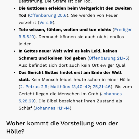
Bestrafung. Die Strafe ist der Tod.
Die Gottlosen erleiden beim Weltgericht den zweiten
Tod
(
Offenbarung 20,6
). Sie werden von Feuer
verzehrt (
Vers 9
).
Tote wissen, fühlen, wollen und tun nichts
(
Prediger
9,5.6.10
). Demnach können sie auch nicht endlos
leiden.
In Gottes neuer Welt wird es kein Leid, keinen
Schmerz und keinen Tod geben
(
Offenbarung 21,1-5
).
Also befindet sich dort auch kein Ort ewiger Qual.
Das Gericht Gottes findet erst am Ende der Welt
statt.
Kein Mensch leidet heute schon in einer Hölle
(
2. Petrus 2,9
;
Matthäus 13,40-42
;
25,31-46
). Bis zum
Gericht liegen die Menschen im Grab (
Johannes
5,28.29
). Die Bibel bezeichnet ihren Zustand als
Schlaf (
Johannes 11,11-14
).
Woher kommt die Vorstellung von der
Hölle?