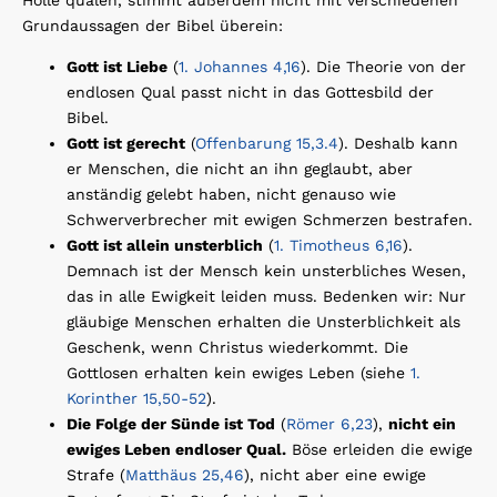
Hölle quälen, stimmt außerdem nicht mit verschiedenen
Grundaussagen der Bibel überein:
Gott ist Liebe
(
1. Johannes 4,16
). Die Theorie von der
endlosen Qual passt nicht in das Gottesbild der
Bibel.
Gott ist gerecht
(
Offenbarung 15,3.4
). Deshalb kann
er Menschen, die nicht an ihn geglaubt, aber
anständig gelebt haben, nicht genauso wie
Schwerverbrecher mit ewigen Schmerzen bestrafen.
Gott ist allein unsterblich
(
1. Timotheus 6,16
).
Demnach ist der Mensch kein unsterbliches Wesen,
das in alle Ewigkeit leiden muss. Bedenken wir: Nur
gläubige Menschen erhalten die Unsterblichkeit als
Geschenk, wenn Christus wiederkommt. Die
Gottlosen erhalten kein ewiges Leben (siehe
1.
Korinther 15,50-52
).
Die Folge der Sünde ist Tod
(
Römer 6,23
),
nicht ein
ewiges Leben endloser Qual.
Böse erleiden die ewige
Strafe (
Matthäus 25,46
), nicht aber eine ewige