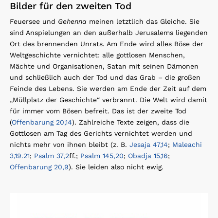
Bilder für den zweiten Tod
Feuersee und
Gehenna
meinen letztlich das Gleiche. Sie
sind Anspielungen an den außerhalb Jerusalems liegenden
Ort des brennenden Unrats. Am Ende wird alles Böse der
Weltgeschichte vernichtet: alle gottlosen Menschen,
Mächte und Organisationen, Satan mit seinen Dämonen
und schließlich auch der Tod und das Grab – die großen
Feinde des Lebens. Sie werden am Ende der Zeit auf dem
„Müllplatz der Geschichte“ verbrannt. Die Welt wird damit
für immer vom Bösen befreit. Das ist der zweite Tod
(
Offenbarung 20,14
). Zahlreiche Texte zeigen, dass die
Gottlosen am Tag des Gerichts vernichtet werden und
nichts mehr von ihnen bleibt (z. B.
Jesaja 47,14
;
Maleachi
3,19.21
;
Psalm 37,2
ff.;
Psalm 145,20
;
Obadja 15,16
;
Offenbarung 20,9
). Sie leiden also nicht ewig.