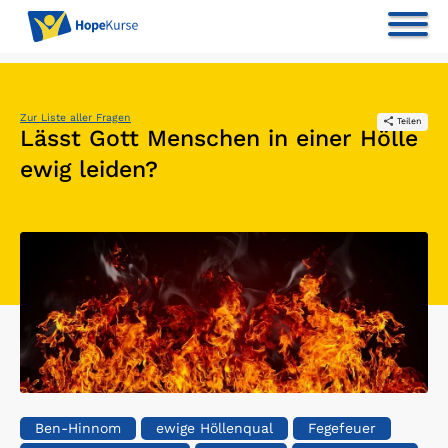
Zur Liste aller Fragen
Teilen
Lässt Gott Menschen in einer Hölle
ewig leiden?
Ben-Hinnom
ewige Höllenqual
Fegefeuer