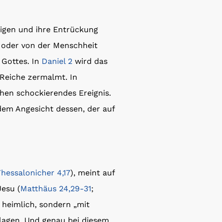
bigen und ihre Entrückung
h oder von der Menschheit
 Gottes. In
Daniel 2
wird das
Reiche zermalmt. In
en schockierendes Ereignis.
dem Angesicht dessen, der auf
Thessalonicher 4,17
), meint auf
Jesu (
Matthäus 24,29-31
;
 heimlich, sondern „mit
klagen. Und genau bei diesem