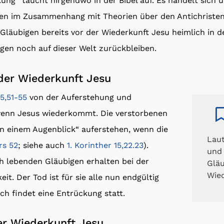
ung“ taucht nirgendwo in der Bibel auf. Es handelt sich u
en im Zusammenhang mit Theorien über den Antichristen u
e Gläubigen bereits vor der Wiederkunft Jesu heimlich i
gen noch auf dieser Welt zurückbleiben.
der Wiederkunft Jesu
15,51-55
von der Auferstehung und
wenn Jesus wiederkommt. Die verstorbenen
in einem Augenblick“ auferstehen, wenn die
Laut
rs 52
; siehe auch
1. Korinther 15,22.23
).
und
 lebenden Gläubigen erhalten bei der
Gläu
Wied
it. Der Tod ist für sie alle nun endgültig
ach findet eine Entrückung statt.
er Wiederkunft Jesu