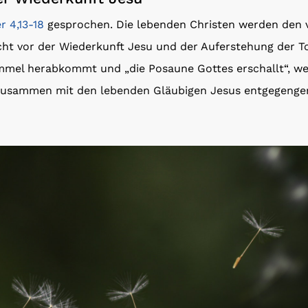
r 4,13-18
gesprochen. Die lebenden Christen werden den 
ht vor der Wiederkunft Jesu und der Auferstehung der To
el herabkommt und „die Posaune Gottes erschallt“, wer
zusammen mit den lebenden Gläubigen Jesus entgegenge