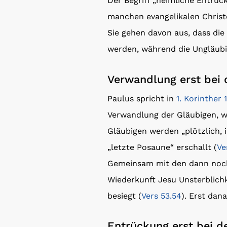
Der Begriff „heimliche Entrück
manchen evangelikalen Christ
Sie gehen davon aus, dass di
werden, während die Ungläubi
Verwandlung erst bei 
Paulus spricht in
1. Korinther 
Verwandlung der Gläubigen, 
Gläubigen werden „plötzlich, 
„letzte Posaune“ erschallt (
Ve
Gemeinsam mit den dann noch
Wiederkunft Jesu Unsterblichke
besiegt (
Vers 53.54
). Erst dan
Entrückung erst bei d