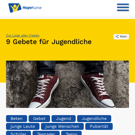
Zur Liste aller Fragen
Teilen
9 Gebete für Jugendliche
Beten
Gebet
Jugend
Jugendliche
junge Leute
junge Menschen
Pubertät
Schüler
Teenager
Teens