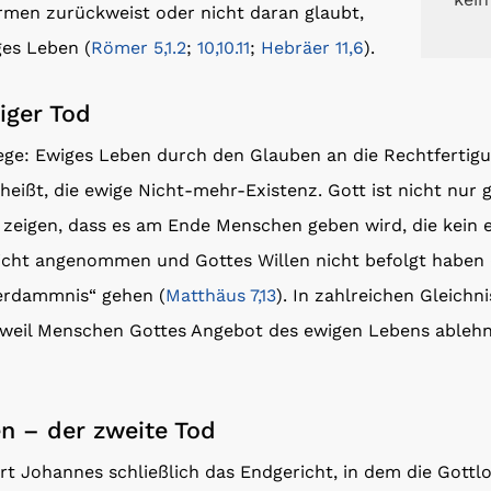
men zurückweist oder nicht daran glaubt,
ges Leben (
Römer 5,1.2
;
10,10.11
;
Hebräer 11,6
).
iger Tod
ege: Ewiges Leben durch den Glauben an die Rechtferti
heißt, die ewige Nicht-mehr-Existenz. Gott ist nicht nur g
 zeigen, dass es am Ende Menschen geben wird, die kein e
nicht angenommen und Gottes Willen nicht befolgt haben 
„Verdammnis“ gehen (
Matthäus 7,13
). In zahlreichen Gleichn
 weil Menschen Gottes Angebot des ewigen Lebens ablehn
n – der zweite Tod
rt Johannes schließlich das Endgericht, in dem die Gottl