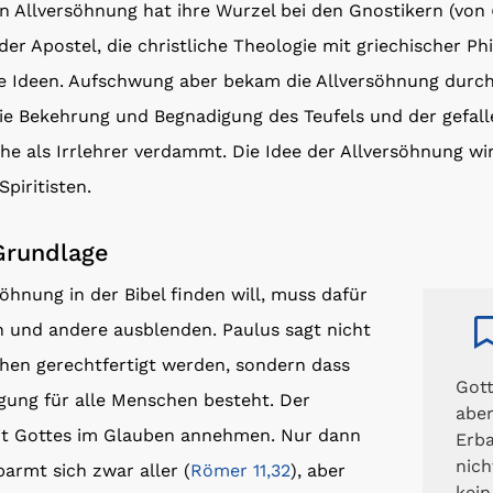
n Allversöhnung hat ihre Wurzel bei den Gnostikern (von
der Apostel, die christliche Theologie mit griechischer P
he Ideen. Aufschwung aber bekam die Allversöhnung durch
 die Bekehrung und Begnadigung des Teufels und der gefall
che als Irrlehrer verdammt. Die Idee der Allversöhnung w
piritisten.
Grundlage
hnung in der Bibel finden will, muss dafür
n und andere ausblenden. Paulus sagt nicht
chen gerechtfertigt werden, sondern dass
Gott
igung für alle Menschen besteht. Der
abe
it Gottes im Glauben annehmen. Nur dann
Erb
nich
rbarmt sich zwar aller (
Römer 11,32
), aber
kein