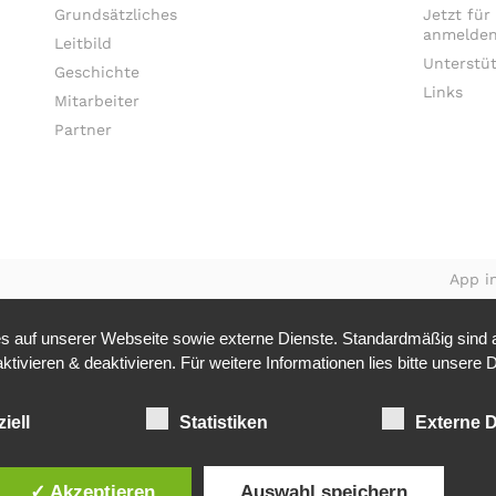
Grundsätzliches
Jetzt für
anmelden
Leitbild
Unterstü
Geschichte
Links
Mitarbeiter
Partner
App in
 auf unserer Webseite sowie externe Dienste. Standardmäßig sind al
tivieren & deaktivieren. Für weitere Informationen lies bitte unsere
D
iell
Statistiken
Externe D
✓ Akzeptieren
Auswahl speichern