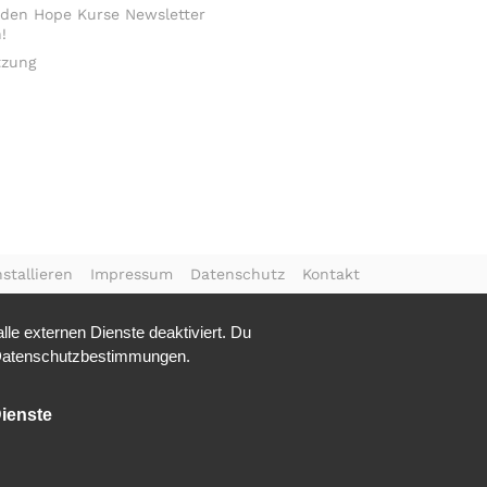
 den Hope Kurse Newsletter
!
tzung
stallieren
Impressum
Datenschutz
Kontakt
le externen Dienste deaktiviert. Du
atenschutzbestimmungen.
ienste