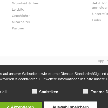
Grundsätzliches
Jetzt für
anmelden
Leitbild
Unterstü
Geschichte
Links
Mitarbeiter
Partner
App in
 auf unserer Webseite sowie externe Dienste. Standardmäßig sind al
tivieren & deaktivieren. Für weitere Informationen lies bitte unsere
D
iell
Statistiken
Externe D
✓ Akzeptieren
Auswahl speichern