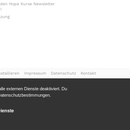
 den Hope Kurse Newsletter
!
tzung
stallieren
Impressum
Datenschutz
Kontakt
le externen Dienste deaktiviert. Du
atenschutzbestimmungen.
ienste