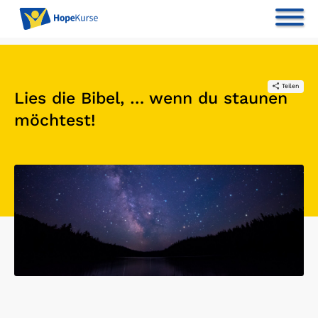
Teilen
Lies die Bibel, … wenn du staunen
möchtest!