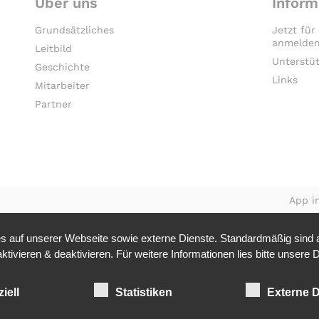
Über uns
Inform
Grundsätzliches
Jetzt für
anmelden
Leitbild
Unterstü
Geschichte
Links
Mitarbeiter
Partner
App in
 auf unserer Webseite sowie externe Dienste. Standardmäßig sind al
tivieren & deaktivieren. Für weitere Informationen lies bitte unsere
D
iell
Statistiken
Externe D