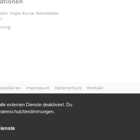
ationen
 den Hope Kurse Newsletter
!
tzung
stallieren
Impressum
Datenschutz
Kontakt
le externen Dienste deaktiviert. Du
atenschutzbestimmungen.
ienste