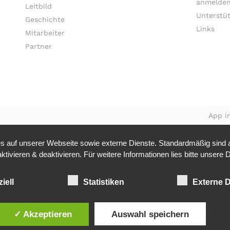
anmelden
Leitbild
Unterstü
Geschichte
Links
Mitarbeiter
Partner
App in
 auf unserer Webseite sowie externe Dienste. Standardmäßig sind al
tivieren & deaktivieren. Für weitere Informationen lies bitte unsere
D
iell
Statistiken
Externe D
✓ Akzeptieren
Auswahl speichern