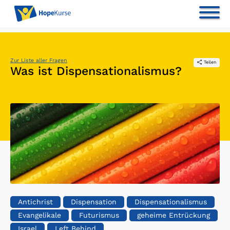
Zur Liste aller Fragen
Teilen
Was ist Dispensationalismus?
Antichrist
Dispensation
Dispensationalismus
Evangelikale
Futurismus
geheime Entrückung
Israel
Left Behind