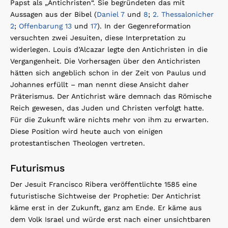
Papst als „Antichristen“. Sie begründeten das mit
Aussagen aus der Bibel (
Daniel 7
und
8
;
2. Thessalonicher
2
;
Offenbarung 13
und
17
). In der Gegenreformation
versuchten zwei Jesuiten, diese Interpretation zu
widerlegen. Louis d’Alcazar legte den Antichristen in die
Vergangenheit. Die Vorhersagen über den Antichristen
hätten sich angeblich schon in der Zeit von Paulus und
Johannes erfüllt – man nennt diese Ansicht daher
Präterismus. Der Antichrist wäre demnach das Römische
Reich gewesen, das Juden und Christen verfolgt hatte.
Für die Zukunft wäre nichts mehr von ihm zu erwarten.
Diese Position wird heute auch von einigen
protestantischen Theologen vertreten.
Futurismus
Der Jesuit Francisco Ribera veröffentlichte 1585 eine
futuristische Sichtweise der Prophetie: Der Antichrist
käme erst in der Zukunft, ganz am Ende. Er käme aus
dem Volk Israel und würde erst nach einer unsichtbaren