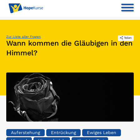
Zur Liste aller Fragen
Teilen
Wann kommen die Gläubigen in den
Himmel?
Auferstehung
Entrückung
Ewiges Leben