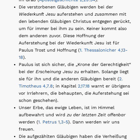
Die verstorbenen Gläubigen werden bei der
Wiederkunft Jesu
auferstehen und
zusammen
mit
den lebenden Gläubigen Christus entgegen gerückt,
um für immer bei ihm zu sein. Keiner kommt also
dem anderen zuvor. Diese Hoffnung der
Auferstehung bei der Wiederkunft Jesu ist für
Paulus Trost und Hoffnung (
1. Thessalonicher 4,13-
18
).
Paulus ist sich sicher, die „Krone der Gerechtigkeit“
bei der
Erscheinung Jesu
zu erhalten. Solange liegt
sie für ihn und die anderen Gläubigen bereit (
2.
Timotheus 4,7.8
; in Kapitel
2,17.18
warnt er übrigens
vor Irrlehrern, die behaupten, die Auferstehung sei
schon geschehen).
Unser Erbe, das ewige Leben, ist im Himmel
aufbewahrt und wird
zu der letzten Zeit offenbar
werden (
1. Petrus 1,3-5
). Dann werden wir uns
freuen.
Die aufgezählten Gläubigen haben die Verheißung