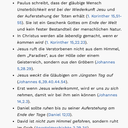
Paulus schreibt, dass der gläubige Mensch
Unsterblichkeit erst bei der Wiederkunft
Jesu und
der Auferstehung der Toten erhält (
1. Korinther 15,51-
55
). Sie ist ein Geschenk Gottes
am Ende der Welt
und kein fester Bestandteil der menschlichen Natur.
In Christus werden alle
lebendig
gemacht,
wenn er
kommen wird
(
1. Korinther 15,22.23
).
Jesus ruft die Verstorbenen nicht aus dem Himmel,
dem „Paradies“, aus der Hölle oder einem
Geisterreich, sondern
aus den Gräbern
(
Johannes
5,28.29
).
Jesus
weckt
die Gläubigen
am Jüngsten Tag auf
(
Johannes 6,39.40.44.54
).
Erst wenn Jesus
wiederkommt
, wird er uns
zu sich
nehmen
, damit wir bei ihm sein können (
Johannes
14,2.3
).
Daniel sollte
ruhen
bis zu seiner
Auferstehung am
Ende der Tage
(
Daniel 12,13
).
David ist
nicht zum Himmel gefahren,
sondern ruht
im Grab (
Apostelgeschichte 2,29.34
).