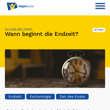
Zur Liste aller Fragen
Teilen
Wann beginnt die Endzeit?
Endzeit
Eschatologie
Zeit des Endes