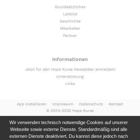
Grundsätzliches
Leitbild
Geschichte
Mitarbeiter
Partner
Informationen
Jetzt für den Hope Kurse Newsletter anmelden!
Unterstützung
Links
App installieren
Impressum
Datenschutz
Kontakt
© 2004-2025 Hope Kurse
Wir verwenden technisch notwendige Cookies auf unserer
Webseite sowie externe Dienste. Standardmäßig sind alle
externen Dienste deaktiviert. Du kannst diese jedoch nach