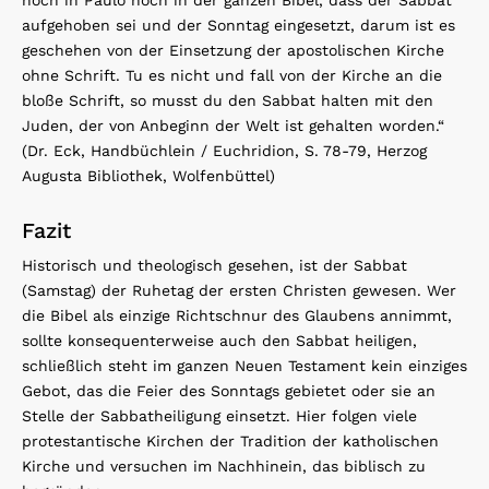
noch in Paulo noch in der ganzen Bibel, dass der Sabbat
aufgehoben sei und der Sonntag eingesetzt, darum ist es
geschehen von der Einsetzung der apostolischen Kirche
ohne Schrift. Tu es nicht und fall von der Kirche an die
bloße Schrift, so musst du den Sabbat halten mit den
Juden, der von Anbeginn der Welt ist gehalten worden.“
(Dr. Eck, Handbüchlein / Euchridion, S. 78-79, Herzog
Augusta Bibliothek, Wolfenbüttel)
Fazit
Historisch und theologisch gesehen, ist der Sabbat
(Samstag) der Ruhetag der ersten Christen gewesen. Wer
die Bibel als einzige Richtschnur des Glaubens annimmt,
sollte konsequenterweise auch den Sabbat heiligen,
schließlich steht im ganzen Neuen Testament kein einziges
Gebot, das die Feier des Sonntags gebietet oder sie an
Stelle der Sabbatheiligung einsetzt. Hier folgen viele
protestantische Kirchen der Tradition der katholischen
Kirche und versuchen im Nachhinein, das biblisch zu