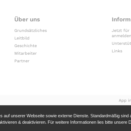
Über uns
Inform
Grundsätzliches
Jetzt für
anmelden
Leitbild
Unterstü
Geschichte
Links
Mitarbeiter
Partner
App in
 auf unserer Webseite sowie externe Dienste. Standardmäßig sind al
tivieren & deaktivieren. Für weitere Informationen lies bitte unsere
D