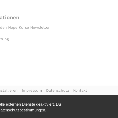
ationen
 den Hope Kurse Newsletter
!
tzung
stallieren
Impressum
Datenschutz
Kontakt
le externen Dienste deaktiviert. Du
atenschutzbestimmungen.