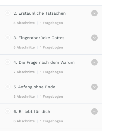
2. Erstaunliche Tatsachen
5 Abschnitte
|
1 Fragebogen
3. Fingerabdrücke Gottes
Berichte – Briefe – Botschaften
5 Abschnitte
|
1 Fragebogen
Alle für Einen
Ein Thema für alle
4. Die Frage nach dem Warum
Eingefangen?
Praktische Lebenshilfe
7 Abschnitte
|
1 Fragebogen
Gottesvorstellungen
Kein Buch mit sieben Siegeln
Gott stellt sich vor
Fragen zum Thema 2
5. Anfang ohne Ende
Ursache und Wirkung
Gott ist nicht alltäglich
8 Abschnitte
|
1 Fragebogen
Selbst schuld?
Gott im Alltag
Lug und Trug
Fragen zum Thema 3
6. Er lebt für dich
Alles hat einen Anfang
Geteiltes Leid
6 Abschnitte
|
1 Fragebogen
Zukunftsaussichten
Keine Strafe